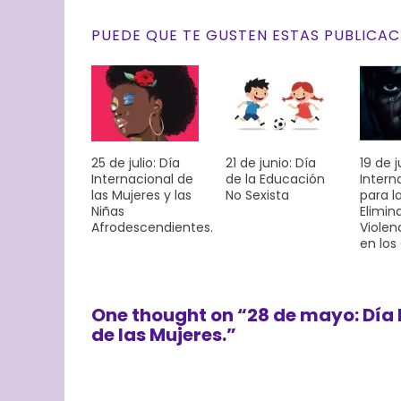
PUEDE QUE TE GUSTEN ESTAS PUBLICAC
25 de julio: Día
21 de junio: Día
19 de j
Internacional de
de la Educación
Intern
las Mujeres y las
No Sexista
para l
Niñas
Elimin
Afrodescendientes.
Violen
en los
One thought on “
28 de mayo: Día 
de las Mujeres.
”