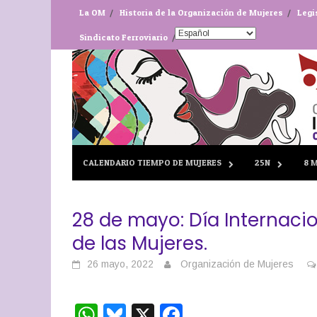
Skip
La OM
Historia de la Organización de Mujeres
Legi
to
Sindicato Ferroviario
content
CALENDARIO TIEMPO DE MUJERES
25N
8 
28 de mayo: Día Internacio
de las Mujeres.
26 mayo, 2022
Organización de Mujeres
WhatsApp
Bluesky
X
Facebook