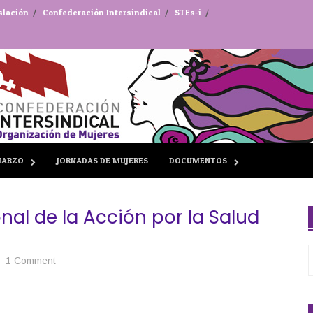
slación
Confederación Intersindical
STEs-i
MARZO
JORNADAS DE MUJERES
DOCUMENTOS
nal de la Acción por la Salud
1 Comment