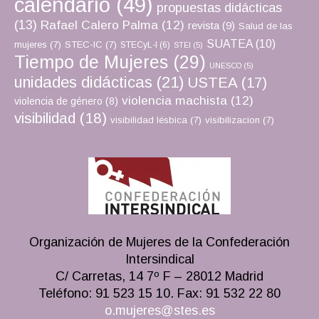
calendario
(49)
propuestas didácticas
(13)
Rafael Calero Palma
(12)
revista
(9)
Salud de las
SUATEA
(10)
mujeres
(7)
STEC-IC
(7)
STECyL-I
(6)
STEI
(5)
Tiempo de Mujeres
(29)
UNESCO
(5)
unidades didácticas
(21)
USTEA
(17)
violencia machista
(12)
violencia de género
(8)
visibilidad
(18)
visibilidad lésbica
(7)
visibilizacion
(7)
Organización de Mujeres de la Confederación
Intersindical
C/ Carretas, 14 7º F – 28012 Madrid
Teléfono: 91 523 15 10. Fax: 91 532 22 80
o.mujeres@stes.es