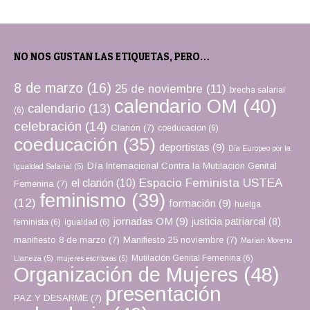
NO NOS GUSTAN LAS ETIQUETAS, PERO…
8 de marzo
(16)
25 de noviembre
(11)
brecha salarial
calendario OM
(40)
calendario
(13)
(6)
celebración
(14)
Clarión
(7)
coeducacion
(6)
coeducación
(35)
deportistas
(9)
Día Europeo por la
Día Internacional Contra la Mutilación Genital
Igualdad Salarial
(5)
Espacio Feminista USTEA
el clarión
(10)
Femenina
(7)
feminismo
(39)
(12)
formación
(9)
huelga
jornadas OM
(9)
justicia patriarcal
(8)
feminista
(6)
igualdad
(6)
manifiesto 8 de marzo
(7)
Manifiesto 25 noviembre
(7)
Marian Moreno
Mutilación Genital Femenina
(6)
Llaneza
(5)
mujeres escritoras
(5)
Organización de Mujeres
(48)
presentación
PAZ Y DESARME
(7)