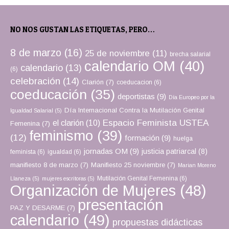
NO NOS GUSTAN LAS ETIQUETAS, PERO…
8 de marzo
(16)
25 de noviembre
(11)
brecha salarial
calendario OM
(40)
calendario
(13)
(6)
celebración
(14)
Clarión
(7)
coeducacion
(6)
coeducación
(35)
deportistas
(9)
Día Europeo por la
Día Internacional Contra la Mutilación Genital
Igualdad Salarial
(5)
Espacio Feminista USTEA
el clarión
(10)
Femenina
(7)
feminismo
(39)
(12)
formación
(9)
huelga
jornadas OM
(9)
justicia patriarcal
(8)
feminista
(6)
igualdad
(6)
manifiesto 8 de marzo
(7)
Manifiesto 25 noviembre
(7)
Marian Moreno
Mutilación Genital Femenina
(6)
Llaneza
(5)
mujeres escritoras
(5)
Organización de Mujeres
(48)
presentación
PAZ Y DESARME
(7)
calendario
(49)
propuestas didácticas