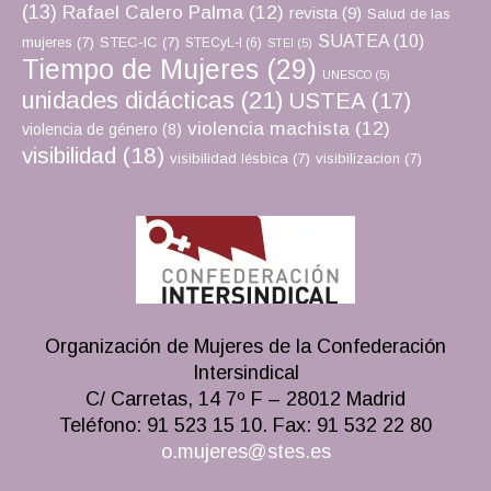
(13)
Rafael Calero Palma
(12)
revista
(9)
Salud de las
SUATEA
(10)
mujeres
(7)
STEC-IC
(7)
STECyL-I
(6)
STEI
(5)
Tiempo de Mujeres
(29)
UNESCO
(5)
unidades didácticas
(21)
USTEA
(17)
violencia machista
(12)
violencia de género
(8)
visibilidad
(18)
visibilidad lésbica
(7)
visibilizacion
(7)
Organización de Mujeres de la Confederación
Intersindical
C/ Carretas, 14 7º F – 28012 Madrid
Teléfono: 91 523 15 10. Fax: 91 532 22 80
o.mujeres@stes.es