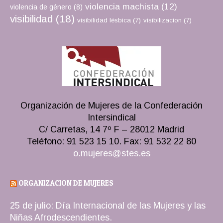
violencia machista
(12)
violencia de género
(8)
visibilidad
(18)
visibilidad lésbica
(7)
visibilizacion
(7)
Organización de Mujeres de la Confederación
Intersindical
C/ Carretas, 14 7º F – 28012 Madrid
Teléfono: 91 523 15 10. Fax: 91 532 22 80
o.mujeres@stes.es
ORGANIZACION DE MUJERES
25 de julio: Día Internacional de las Mujeres y las
Niñas Afrodescendientes.