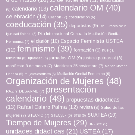
25 de noviembre
(11)
brecha salarial
calendario OM
(40)
calendario
(13)
(6)
celebración
(14)
Clarión
(7)
coeducacion
(6)
coeducación
(35)
deportistas
(9)
Día Europeo por la
Día Internacional Contra la Mutilación Genital
Igualdad Salarial
(5)
Espacio Feminista USTEA
el clarión
(10)
Femenina
(7)
feminismo
(39)
(12)
formación
(9)
huelga
jornadas OM
(9)
justicia patriarcal
(8)
feminista
(6)
igualdad
(6)
manifiesto 8 de marzo
(7)
Manifiesto 25 noviembre
(7)
Marian Moreno
Mutilación Genital Femenina
(6)
Llaneza
(5)
mujeres escritoras
(5)
Organización de Mujeres
(48)
presentación
PAZ Y DESARME
(7)
calendario
(49)
propuestas didácticas
(13)
Rafael Calero Palma
(12)
revista
(9)
Salud de las
SUATEA
(10)
mujeres
(7)
STEC-IC
(7)
STECyL-I
(6)
STEI
(5)
Tiempo de Mujeres
(29)
UNESCO
(5)
unidades didácticas
(21)
USTEA
(17)