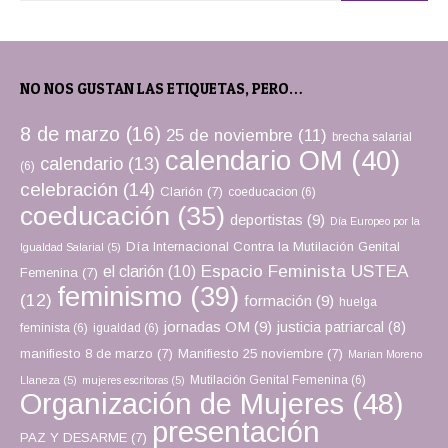
NO NOS GUSTAN LAS ETIQUETAS, PERO…
8 de marzo
(16)
25 de noviembre
(11)
brecha salarial
calendario OM
(40)
calendario
(13)
(6)
celebración
(14)
Clarión
(7)
coeducacion
(6)
coeducación
(35)
deportistas
(9)
Día Europeo por la
Día Internacional Contra la Mutilación Genital
Igualdad Salarial
(5)
Espacio Feminista USTEA
el clarión
(10)
Femenina
(7)
feminismo
(39)
(12)
formación
(9)
huelga
jornadas OM
(9)
justicia patriarcal
(8)
feminista
(6)
igualdad
(6)
manifiesto 8 de marzo
(7)
Manifiesto 25 noviembre
(7)
Marian Moreno
Mutilación Genital Femenina
(6)
Llaneza
(5)
mujeres escritoras
(5)
Organización de Mujeres
(48)
presentación
PAZ Y DESARME
(7)