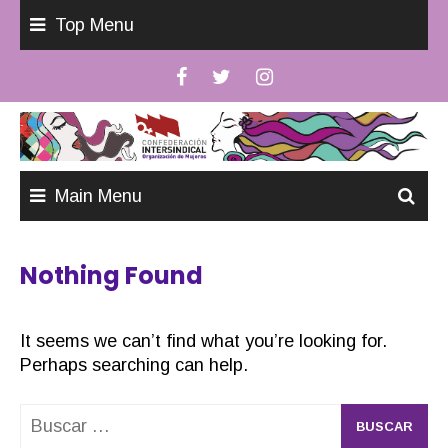
Skip
Top Menu
to
content
Main Menu
Nothing Found
It seems we can’t find what you’re looking for.
Perhaps searching can help.
Buscar: