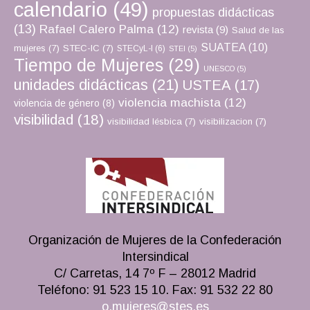
calendario
(49)
propuestas didácticas
(13)
Rafael Calero Palma
(12)
revista
(9)
Salud de las
SUATEA
(10)
mujeres
(7)
STEC-IC
(7)
STECyL-I
(6)
STEI
(5)
Tiempo de Mujeres
(29)
UNESCO
(5)
unidades didácticas
(21)
USTEA
(17)
violencia machista
(12)
violencia de género
(8)
visibilidad
(18)
visibilidad lésbica
(7)
visibilizacion
(7)
Organización de Mujeres de la Confederación
Intersindical
C/ Carretas, 14 7º F – 28012 Madrid
Teléfono: 91 523 15 10. Fax: 91 532 22 80
o.mujeres@stes.es