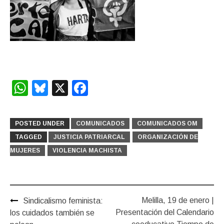
WhatsApp
Bluesky
X
Facebook
POSTED UNDER
COMUNICADOS
COMUNICADOS OM
TAGGED
JUSTICIA PATRIARCAL
ORGANIZACIÓN DE
MUJERES
VIOLENCIA MACHISTA
Post
Melilla, 19 de enero |
Sindicalismo feminista:
navigation
Presentación del Calendario
los cuidados también se