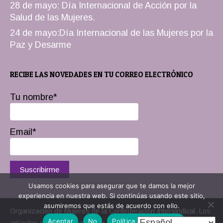
28 de mayo: Día Internacional de Acción por la
Salud de las Mujeres.
24 de mayo:Día Internacional de las Mujeres por la
Paz y Desarme
RECIBE LAS NOVEDADES EN TU CORREO ELECTRÓNICO
Tu nombre*
Email*
Usamos cookies para asegurar que te damos la mejor
experiencia en nuestra web. Si continúas usando este sitio,
asumiremos que estás de acuerdo con ello.
Organizacion de Mujeres de la Confederación Intersindical. Los
Aceptar
No
Política de privacidad
artículos se pueden compartir.