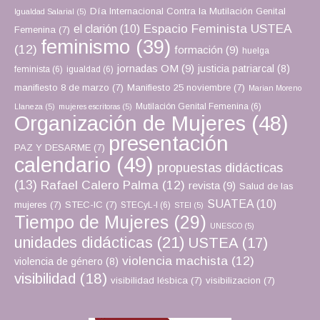
Día Internacional Contra la Mutilación Genital
Igualdad Salarial
(5)
Espacio Feminista USTEA
el clarión
(10)
Femenina
(7)
feminismo
(39)
(12)
formación
(9)
huelga
jornadas OM
(9)
justicia patriarcal
(8)
feminista
(6)
igualdad
(6)
manifiesto 8 de marzo
(7)
Manifiesto 25 noviembre
(7)
Marian Moreno
Mutilación Genital Femenina
(6)
Llaneza
(5)
mujeres escritoras
(5)
Organización de Mujeres
(48)
presentación
PAZ Y DESARME
(7)
calendario
(49)
propuestas didácticas
(13)
Rafael Calero Palma
(12)
revista
(9)
Salud de las
SUATEA
(10)
mujeres
(7)
STEC-IC
(7)
STECyL-I
(6)
STEI
(5)
Tiempo de Mujeres
(29)
UNESCO
(5)
unidades didácticas
(21)
USTEA
(17)
violencia machista
(12)
violencia de género
(8)
visibilidad
(18)
visibilidad lésbica
(7)
visibilizacion
(7)