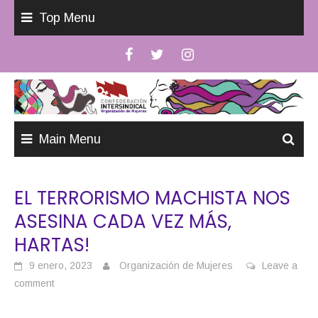
Skip
Top Menu
to
content
Main Menu
EL TERRORISMO MACHISTA NOS
ASESINA CADA VEZ MÁS,
HARTAS!
9 enero, 2023
Organización de Mujeres
Leave a
comment