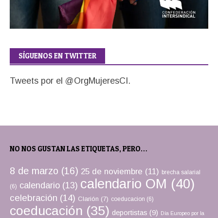
SÍGUENOS EN TWITTER
Tweets por el @OrgMujeresCI.
NO NOS GUSTAN LAS ETIQUETAS, PERO…
8 de marzo
(16)
25 de noviembre
(11)
brecha salarial
calendario OM
(40)
calendario
(13)
(6)
celebración
(14)
Clarión
(7)
coeducacion
(6)
coeducación
(35)
deportistas
(9)
Día Europeo por la