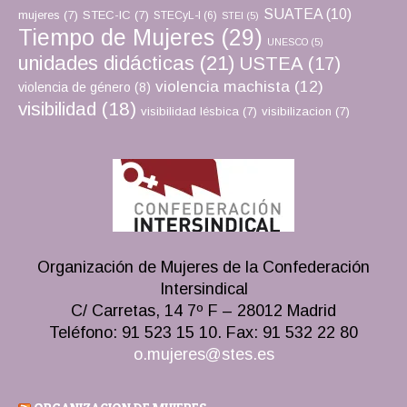
SUATEA
(10)
mujeres
(7)
STEC-IC
(7)
STECyL-I
(6)
STEI
(5)
Tiempo de Mujeres
(29)
UNESCO
(5)
unidades didácticas
(21)
USTEA
(17)
violencia machista
(12)
violencia de género
(8)
visibilidad
(18)
visibilidad lésbica
(7)
visibilizacion
(7)
Organización de Mujeres de la Confederación
Intersindical
C/ Carretas, 14 7º F – 28012 Madrid
Teléfono: 91 523 15 10. Fax: 91 532 22 80
o.mujeres@stes.es