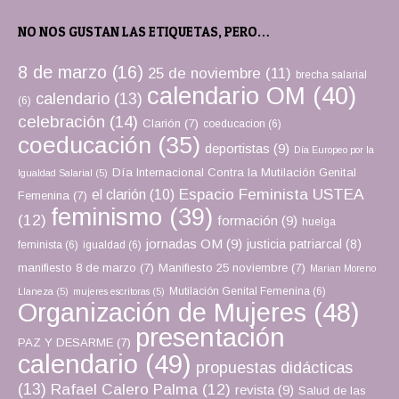
NO NOS GUSTAN LAS ETIQUETAS, PERO…
8 de marzo
(16)
25 de noviembre
(11)
brecha salarial
calendario OM
(40)
calendario
(13)
(6)
celebración
(14)
Clarión
(7)
coeducacion
(6)
coeducación
(35)
deportistas
(9)
Día Europeo por la
Día Internacional Contra la Mutilación Genital
Igualdad Salarial
(5)
Espacio Feminista USTEA
el clarión
(10)
Femenina
(7)
feminismo
(39)
(12)
formación
(9)
huelga
jornadas OM
(9)
justicia patriarcal
(8)
feminista
(6)
igualdad
(6)
manifiesto 8 de marzo
(7)
Manifiesto 25 noviembre
(7)
Marian Moreno
Mutilación Genital Femenina
(6)
Llaneza
(5)
mujeres escritoras
(5)
Organización de Mujeres
(48)
presentación
PAZ Y DESARME
(7)
calendario
(49)
propuestas didácticas
(13)
Rafael Calero Palma
(12)
revista
(9)
Salud de las