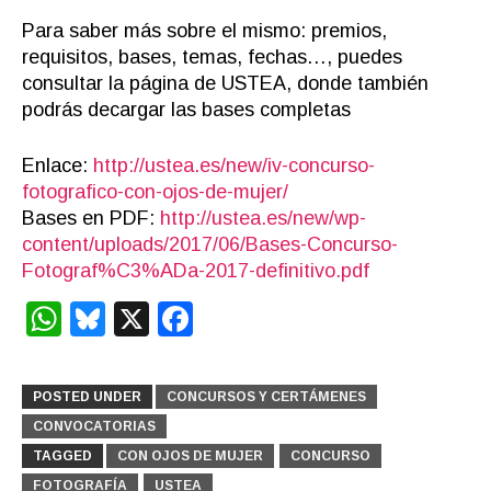
Para saber más sobre el mismo: premios,
requisitos, bases, temas, fechas…, puedes
consultar la página de USTEA, donde también
podrás decargar las bases completas
Enlace:
http://ustea.es/new/iv-concurso-
fotografico-con-ojos-de-mujer/
Bases en PDF:
http://ustea.es/new/wp-
content/uploads/2017/06/Bases-Concurso-
Fotograf%C3%ADa-2017-definitivo.pdf
WhatsApp
Bluesky
X
Facebook
POSTED UNDER
CONCURSOS Y CERTÁMENES
CONVOCATORIAS
TAGGED
CON OJOS DE MUJER
CONCURSO
FOTOGRAFÍA
USTEA