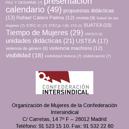
presentación
PAZ Y DESARME
(7)
calendario
(49)
propuestas didácticas
(13)
Rafael Calero Palma
(12)
revista
(9)
Salud de las
SUATEA
(10)
mujeres
(7)
STEC-IC
(7)
STECyL-I
(6)
STEI
(5)
Tiempo de Mujeres
(29)
UNESCO
(5)
unidades didácticas
(21)
USTEA
(17)
violencia machista
(12)
violencia de género
(8)
visibilidad
(18)
visibilidad lésbica
(7)
visibilizacion
(7)
Organización de Mujeres de la Confederación
Intersindical
C/ Carretas, 14 7º F – 28012 Madrid
Teléfono: 91 523 15 10. Fax: 91 532 22 80