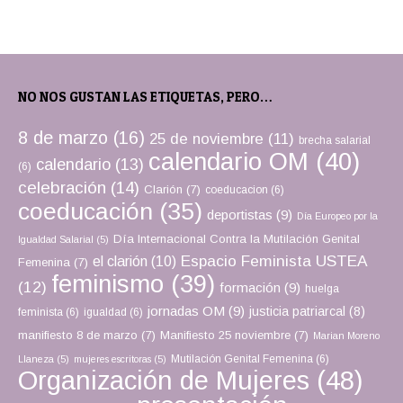
NO NOS GUSTAN LAS ETIQUETAS, PERO…
8 de marzo
(16)
25 de noviembre
(11)
brecha salarial
calendario OM
(40)
calendario
(13)
(6)
celebración
(14)
Clarión
(7)
coeducacion
(6)
coeducación
(35)
deportistas
(9)
Día Europeo por la
Día Internacional Contra la Mutilación Genital
Igualdad Salarial
(5)
Espacio Feminista USTEA
el clarión
(10)
Femenina
(7)
feminismo
(39)
(12)
formación
(9)
huelga
jornadas OM
(9)
justicia patriarcal
(8)
feminista
(6)
igualdad
(6)
manifiesto 8 de marzo
(7)
Manifiesto 25 noviembre
(7)
Marian Moreno
Mutilación Genital Femenina
(6)
Llaneza
(5)
mujeres escritoras
(5)
Organización de Mujeres
(48)